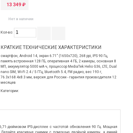
13 349
₽
Нет в наличии
Кол-во:
КРАТКИЕ ТЕХНИЧЕСКИЕ ХАРАКТЕРИСТИКИ
смартфон, Android 14, экран 6.71" (1650x720), 268 ppi, IPS 90 Гц,
память встроенная 128 ГБ, оперативная 4 ГБ, 2 камеры, основная 8
МП, аккумулятор 5000 мА·ч, процессор MediaTek Helio G36, LTE, Dual
nano SIM, Wi-Fi 2.4 / 5 ГГц, bluetooth 5.4, FM радио, вес 193 г,
76.3x168.4x8.3 мм, версия для России - гарантия производителя 12
месяцев
Категории:
6,71-дюймовом IPS-дисплее с частотой обновления 90 Гц. Мощная
. Делайте красивые снимки с помощью двойной камеры, а емкий