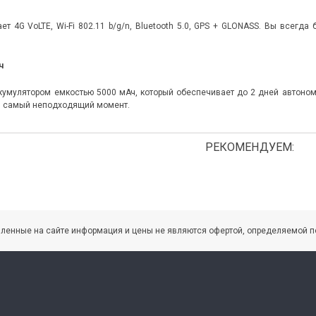
 4G VoLTE, Wi-Fi 802.11 b/g/n, Bluetooth 5.0, GPS + GLONASS. Вы всегда
ч
умулятором емкостью 5000 мАч, который обеспечивает до 2 дней автономн
в самый неподходящий момент.
РЕКОМЕНДУЕМ:
вленные на сайте информация и цены не являются офертой, определяемой п