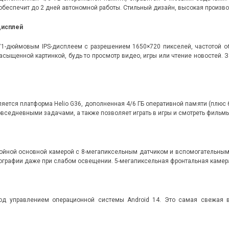
обеспечит до 2 дней автономной работы. Стильный дизайн, высокая произво
дисплей
1-дюймовым IPS-дисплеем с разрешением 1650×720 пикселей, частотой об
асыщенной картинкой, будь то просмотр видео, игры или чтение новостей. За
ется платформа Helio G36, дополненная 4/6 ГБ оперативной памяти (плюс 6
овседневными задачами, а также позволяет играть в игры и смотреть фильмы
йной основной камерой с 8-мегапиксельным датчиком и вспомогательным 
тографии даже при слабом освещении. 5-мегапиксельная фронтальная камер
од управлением операционной системы Android 14. Это самая свежая в