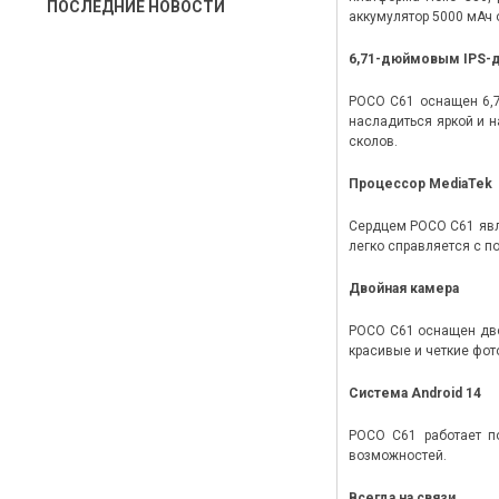
ПОСЛЕДНИЕ НОВОСТИ
аккумулятор 5000 мАч 
6,71-дюймовым IPS-
POCO C61 оснащен 6,7
насладиться яркой и н
сколов.
Процессор MediaTek
Сердцем POCO C61 явля
легко справляется с п
Двойная камера
POCO C61 оснащен дво
красивые и четкие фо
Система Android 14
POCO C61 работает п
возможностей.
Всегда на связи