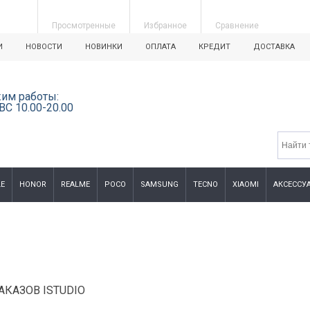
Просмотренные
Избранное
Сравнение
И
НОВОСТИ
НОВИНКИ
ОПЛАТА
КРЕДИТ
ДОСТАВКА
им работы:
ВС 10.00-20.00
E
HONOR
REALME
POCO
SAMSUNG
TECNO
XIAOMI
АКСЕССУ
КАЗОВ ISTUDIO