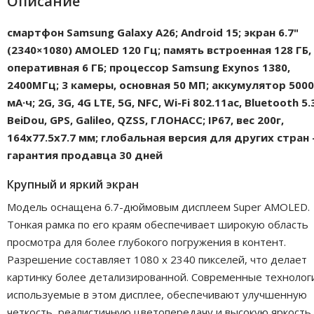
Описание
смартфон Samsung Galaxy A26; Android 15; экран 6.7"
(2340×1080) AMOLED 120 Гц; память встроенная 128 ГБ,
оперативная 6 ГБ; процессор Samsung Exynos 1380,
2400МГц; 3 камеры, основная 50 МП; аккумулятор 5000
мА·ч; 2G, 3G, 4G LTE, 5G, NFC, Wi-Fi 802.11ac, Bluetooth 5.
BeiDou, GPS, Galileo, QZSS, ГЛОНАСС; IP67, вес 200г,
164x77.5x7.7 мм; глобальная версия для других стран 
гарантия продавца 30 дней
Крупный и яркий экран
Модель оснащена 6.7-дюймовым дисплеем Super AMOLED.
Тонкая рамка по его краям обеспечивает широкую область
просмотра для более глубокого погружения в контент.
Разрешение составляет 1080 х 2340 пикселей, что делает
картинку более детализированной. Современные технолог
используемые в этом дисплее, обеспечивают улучшенную
четкость, реалистичную цветопередачу и высокую яркость.