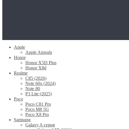
Apple
Apple Airpods
Honor
Honor X5D Plus
Honor X8d
Realme
C85 (2026)
Note 60x (2024)
Note 80
P3 Lite (2025)
Poco
Poco C81 Pro
Poco M8 5G
Poco X8 Pro
Samsung
Galaxy A серия